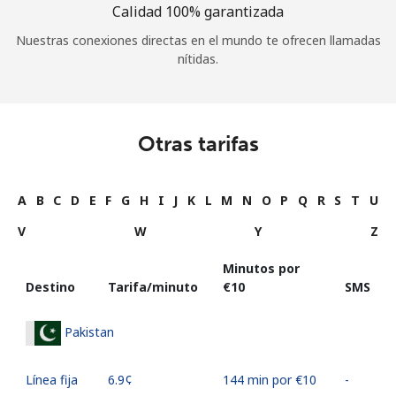
Calidad 100% garantizada
Nuestras conexiones directas en el mundo te ofrecen llamadas
nítidas.
Otras tarifas
A
B
C
D
E
F
G
H
I
J
K
L
M
N
O
P
Q
R
S
T
U
V
W
Y
Z
Minutos por
Destino
Tarifa/minuto
⁦€10⁩
SMS
Pakistan
Línea fija
⁦6.9¢⁩
144 min por ⁦€10⁩
-