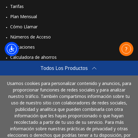
Tarifas
Plan Mensual
Cómo Llamar
Números de Acceso
Aplicaciones
Calculadora de ahorros
Travel eSIM
Todos Los Productos
Comprar
Usamos cookies para personalizar contenido y anuncios, para
Cómo funciona
proporcionar funciones de redes sociales y para analizar
nuestro tráfico. También compartimos información sobre tu
uso de nuestro sitio con colaboradores de redes sociales,
publicidad y analítica que pueden combinarla con otra
Paga con
información que les hayas proporcionado o que hayan
recolectado a partir de tu uso de su servicio. Para más
información sobre nuestras prácticas de privacidad y otras
elecciones o derechos que podrías tener a tu disposición, por