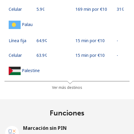
Celular
⁦5.9¢⁩
169 min por ⁦€10⁩
⁦31¢⁩
Palau
Línea fija
⁦64.9¢⁩
15 min por ⁦€10⁩
-
Celular
⁦63.9¢⁩
15 min por ⁦€10⁩
-
Palestine
Línea fija
⁦26.9¢⁩
37 min por ⁦€10⁩
-
Ver más destinos
Celular
⁦30.5¢⁩
32 min por ⁦€10⁩
-
Funciones
Panama
Marcación sin PIN
Línea fija
⁦5.5¢⁩
181 min por ⁦€10⁩
-