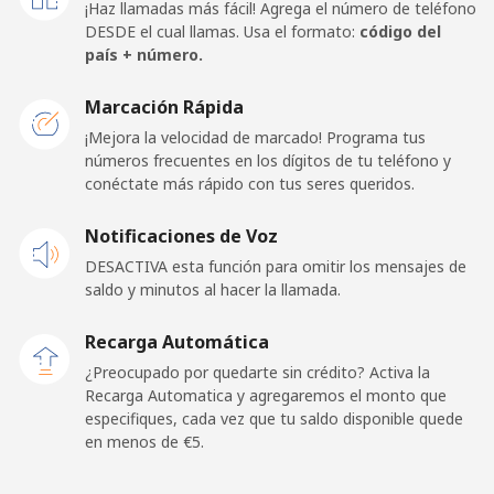
¡Haz llamadas más fácil! Agrega el número de teléfono
DESDE el cual llamas. Usa el formato:
código del
Celular
⁦18.9¢⁩
52 min por ⁦€10⁩
⁦13¢⁩
país + número.
Papua New Guinea
Marcación Rápida
¡Mejora la velocidad de marcado! Programa tus
números frecuentes en los dígitos de tu teléfono y
Línea fija
⁦120.5¢⁩
8 min por ⁦€10⁩
-
conéctate más rápido con tus seres queridos.
Celular
⁦120.5¢⁩
8 min por ⁦€10⁩
⁦23¢⁩
Notificaciones de Voz
DESACTIVA esta función para omitir los mensajes de
Paraguay
saldo y minutos al hacer la llamada.
Línea fija
⁦3.9¢⁩
256 min por ⁦€10⁩
-
Recarga Automática
¿Preocupado por quedarte sin crédito? Activa la
Celular
⁦6.5¢⁩
153 min por ⁦€10⁩
⁦7¢⁩
Recarga Automatica y agregaremos el monto que
especifiques, cada vez que tu saldo disponible quede
en menos de ⁦€5⁩.
Peru