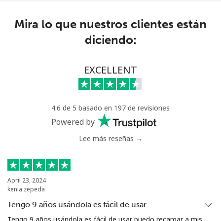
Línea fija
⁦1.5¢⁩
665 min por ⁦€10⁩
-
Mira lo que nuestros clientes están
Celular
⁦1.5¢⁩
665 min por ⁦€10⁩
-
diciendo:
Philippines
EXCELLENT
Línea fija
⁦19.5¢⁩
51 min por ⁦€10⁩
-
Celular
⁦12.5¢⁩
80 min por ⁦€10⁩
-
4.6 de 5 basado en 197 de revisiones
Powered by
Poland
Lee más reseñas →
Línea fija
⁦1.5¢⁩
665 min por ⁦€10⁩
-
April 23, 2024
Celular
⁦1.8¢⁩
555 min por ⁦€10⁩
⁦7¢⁩
kenia zepeda
Tengo 9 años usándola es fácil de usar…
Portugal
Tengo 9 años usándola es fácil de usar puedo recargar a mis