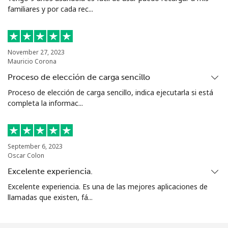
familiares y por cada rec...
Línea fija
⁦1.5¢⁩
665 min por ⁦€10⁩
-
Celular
⁦3.5¢⁩
285 min por ⁦€10⁩
⁦7¢⁩
November 27, 2023
Mauricio Corona
Puerto Rico
Proceso de elección de carga sencillo
All
⁦1.5¢⁩
665 min por ⁦€10⁩
⁦4¢⁩
Proceso de elección de carga sencillo, indica ejecutarla si está
country
completa la informac...
September 6, 2023
Oscar Colon
Excelente experiencia.
Excelente experiencia. Es una de las mejores aplicaciones de
llamadas que existen, fá...