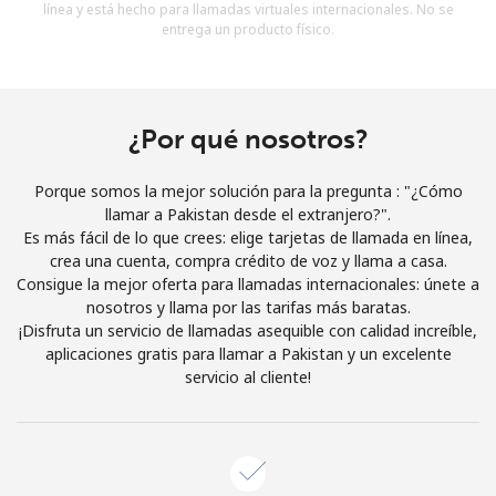
línea y está hecho para llamadas virtuales internacionales. No se
Al abrir una cuenta en este sitio web, estoy de acuerdo con
entrega un producto físico.
estos
Términos y condiciones.
Únete
¿Por qué nosotros?
Porque somos la mejor solución para la pregunta : "¿Cómo
llamar a Pakistan desde el extranjero?".
¡Hola!
Es más fácil de lo que crees: elige tarjetas de llamada en línea,
crea una cuenta, compra crédito de voz y llama a casa.
Consigue la mejor oferta para llamadas internacionales: únete a
Inicia sesión o
REGÍSTRATE →
nosotros y llama por las tarifas más baratas.
¡Disfruta un servicio de llamadas asequible con calidad increíble,
aplicaciones gratis para llamar a Pakistan y un excelente
servicio al cliente!
¿Olvidaste tu contraseña? →